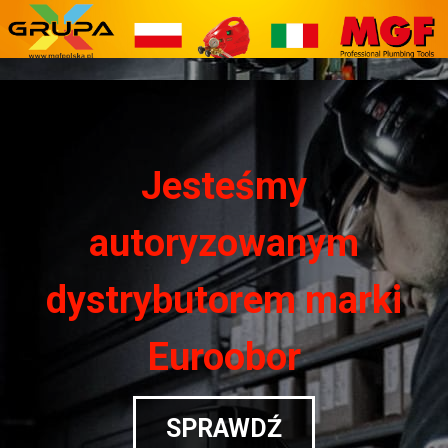
Jesteśmy
autoryzowanym
dystrybutorem marki
Euroobor
SPRAWDŹ